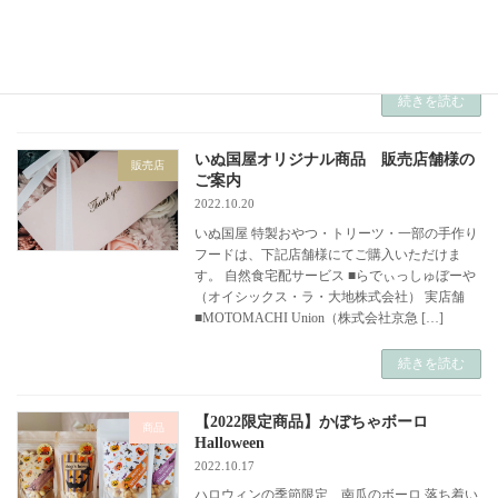
冷凍で約１ヶ月の保存が可能 うっすら紫色が可
愛いちぎりパンのレシピです。ふわふわパンを
好き […]
続きを読む
いぬ国屋オリジナル商品 販売店舗様の
販売店
ご案内
2022.10.20
いぬ国屋 特製おやつ・トリーツ・一部の手作り
フードは、下記店舗様にてご購入いただけま
す。 自然食宅配サービス ■らでぃっしゅぼーや
（オイシックス・ラ・大地株式会社） 実店舗
■MOTOMACHI Union（株式会社京急 […]
続きを読む
【2022限定商品】かぼちゃボーロ
商品
Halloween
2022.10.17
ハロウィンの季節限定 南瓜のボーロ 落ち着い