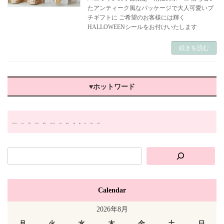
たアンティーク風なパッケージで大人可愛いプ
チギフトに ご希望のお客様には輝く
HALLOWEENシールをお付けいたします
続きを読む
♥ホットワード
#おやつ・トリーツ
#イベント
#季節限定
#手作りレシピ
#犬用ギフト
オンラインショップ
クーポン
ドッグフード
便利
出店
犬の日
犬用ごはん
販売店舗
Calendar
2026年8月
月
火
水
木
金
土
日