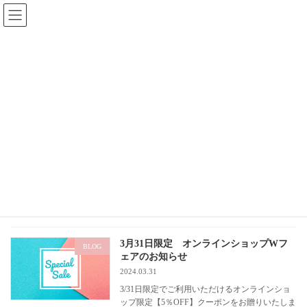
コ
ナ
Natural Dog Food-making factory from kamakura,shonan
ン
ビ
テ
ゲ
ン
ー
ツ
シ
へ
ョ
ス
ン
キ
に
News＆Topics
ッ
移
プ
動
トップページ
News＆Topics
クーポン
クーポン
3月31日限定 オンラインショップWフ
BLOG
ェアのお知らせ
2024.03.31
3/31日限定でご利用いただけるオンラインショ
ップ限定【5％OFF】クーポンをお贈りいたしま