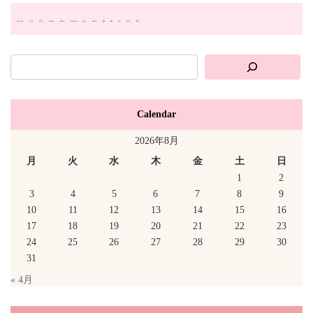
#おやつ・トリーツ
#イベント
#季節限定
#手作りレシピ
#犬用ギフト
オンラインショップ
クーポン
ドッグフード
便利
出店
犬の日
犬用ごはん
販売店舗
Calendar
2026年8月
月
火
水
木
金
土
日
1
2
3
4
5
6
7
8
9
10
11
12
13
14
15
16
17
18
19
20
21
22
23
24
25
26
27
28
29
30
31
« 4月