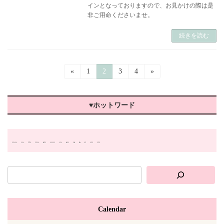
インとなっておりますので、お見かけの際は是
非ご用命くださいませ。
続きを読む
投
«
固
1
固
2
固
3
固
4
»
定
定
定
定
稿
ペ
ペ
ペ
ペ
ー
ー
ー
ー
の
♥ホットワード
ジ
ジ
ジ
ジ
ペ
ー
#おやつ・トリーツ
#イベント
#季節限定
#手作りレシピ
#犬用ギフト
オンラインショップ
クーポン
ドッグフード
便利
出店
犬の日
犬用ごはん
販売店舗
ジ
送
り
Calendar