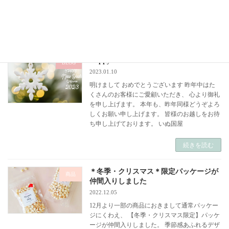
り、ご購入金額をご入力いただくとその場で決
[…]
続きを読む
Happy New Year 2023
BLOG
2023.01.10
明けまして おめでとうございます 昨年中はた
くさんのお客様にご愛顧いただき、 心より御礼
を申し上げます。 本年も、昨年同様どうぞよろ
しくお願い申し上げます。 皆様のお越しをお待
ち申し上げております。 いぬ国屋
続きを読む
＊冬季・クリスマス＊限定パッケージが
商品
仲間入りしました
2022.12.05
12月より一部の商品におきまして通常パッケー
ジにくわえ、 【冬季・クリスマス限定】パッケ
ージが仲間入りしました。 季節感あふれるデザ